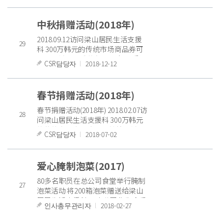
中秋捐赠活动(2018年)
2018.09.12访问梁山居民生活支援
29
科 300万韩元的传统市场商品券可
用于区域内困难的邻居 举行了委托
CSR담당자
l
2018-12-12
活动。 本公司决定今后开展社会贡
献活动。
春节捐赠活动(2018年)
春节捐赠活动(2018年) 2018.02.07访
28
问梁山居民生活支援科 300万韩元
的传统市场商品券属于管辖区域 我
CSR담당자
l
2018-07-02
举行了委托活动,以便能让困难的邻
居们使用。 ..
爱心腌制泡菜(2017)
80多名职员在总公司食堂举行腌制
27
泡菜活动 将200箱泡菜赠送给梁山
居民生活支援科。 本公司作为今后
인사총무관리자
l
2018-02-27
对地区社会贡献的企业,继续进行捐
款活动 决定..