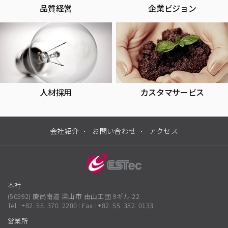
品質経営
企業ビジョン
人材採用
カスタマサービス
会社紹介
お問い合わせ
アクセス
本社
(50592) 慶尚南道 梁山市 由山工団 9ギル 22
Tel : +82. 55. 370. 2200
Fax : +82. 55. 382. 0133
営業所